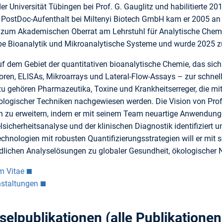
r Universität Tübingen bei Prof. G. Gauglitz und habilitierte 20
PostDoc-Aufenthalt bei Miltenyi Biotech GmbH kam er 2005 an
zum Akademischen Oberrat am Lehrstuhl für Analytische Chemie 
pe Bioanalytik und Mikroanalytische Systeme und wurde 2025
uf dem Gebiet der quantitativen bioanalytische Chemie, das sich
oren, ELISAs, Mikroarrays und Lateral-Flow-Assays – zur schnel
u gehören Pharmazeutika, Toxine und Krankheitserreger, die mit
logischer Techniken nachgewiesen werden. Die Vision von Prof. 
n zu erweitern, indem er mit seinem Team neuartige Anwendung
sicherheitsanalyse und der klinischen Diagnostik identifiziert 
chnologien mit robusten Quantifizierungsstrategien will er mit
lichen Analyselösungen zu globaler Gesundheit, ökologischer N
m Vitae
nstaltungen
selpublikationen (
alle Publikationen