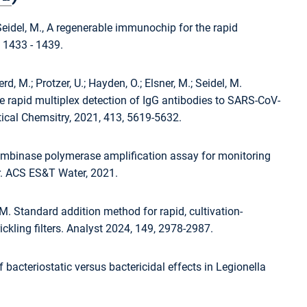
.; Seidel, M., A regenerable immunochip for the rapid
, 1433 - 1439.
rd, M.; Protzer, U.; Hayden, O.; Elsner, M.; Seidel, M.
rapid multiplex detection of IgG antibodies to SARS-CoV-
cal Chemsitry, 2021, 413, 5619-5632.
recombinase polymerase amplification assay for monitoring
er. ACS ES&T Water, 2021.
l, M. Standard addition method for rapid, cultivation-
ickling filters. Analyst 2024, 149, 2978-2987.
f bacteriostatic versus bactericidal effects in Legionella