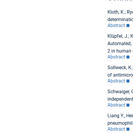
Kloth, K.; R
determinatio
Abstract
Klüpfel, J.; 
Automated, 
2 in human 
Abstract
Sollweck, K.
of antimicro
Abstract
Schwaiger, G
independent
Abstract
Liang Y., He
pneumophila 
Abstract