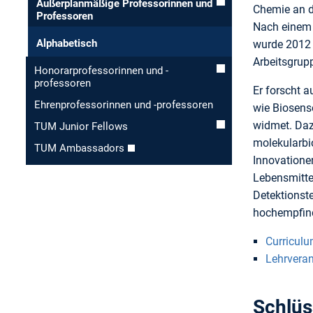
Außerplanmäßige Professorinnen und
Chemie an de
Professoren
Nach einem 
Alphabetisch
wurde 2012 
Arbeitsgrup
Honorar­professorinnen und -
professoren
Er forscht a
Ehren­professorinnen und -professoren
wie Biosens
widmet. Daz
TUM Junior Fellows
molekularbio
TUM Ambassadors
Innovatione
Lebensmittel
Detektionste
hochempfind
Curriculu
Lehrvera
Schlüs