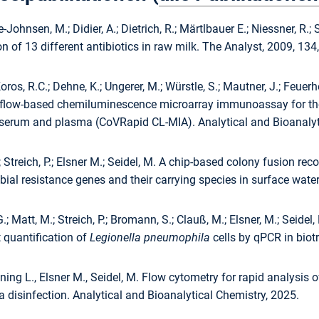
ye-Johnsen, M.; Didier, A.; Dietrich, R.; Märtlbauer E.; Niessner, R
n of 13 different antibiotics in raw milk. The Analyst, 2009, 134
Koros, R.C.; Dehne, K.; Ungerer, M.; Würstle, S.; Mautner, J.; Feuerhe
flow-based chemiluminescence microarray immunoassay for the 
serum and plasma (CoVRapid CL-MIA). Analytical and Bioanalyti
; Streich, P.; Elsner M.; Seidel, M. A chip-based colony fusion 
bial resistance genes and their carrying species in surface wat
.; Matt, M.; Streich, P.; Bromann, S.; Clauß, M.; Elsner, M.; Seide
 quantification of
Legionella pneumophila
cells by qPCR in biotr
ining L., Elsner M., Seidel, M. Flow cytometry for rapid analysis o
disinfection. Analytical and Bioanalytical Chemistry, 2025.