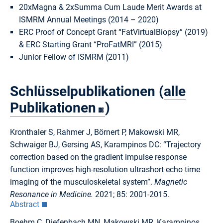
20xMagna & 2xSumma Cum Laude Merit Awards at
ISMRM Annual Meetings (2014 – 2020)
ERC Proof of Concept Grant “FatVirtualBiopsy” (2019)
& ERC Starting Grant “ProFatMRI” (2015)
Junior Fellow of ISMRM (2011)
Schlüsselpublikationen (
alle
Publikationen
)
Kronthaler S, Rahmer J, Börnert P, Makowski MR,
Schwaiger BJ, Gersing AS, Karampinos DC: “Trajectory
correction based on the gradient impulse response
function improves high-resolution ultrashort echo time
imaging of the musculoskeletal system”.
Magnetic
Resonance in Medicine.
2021; 85: 2001-2015.
Abstract
Boehm C, Diefenbach MN, Makowski MR, Karampinos