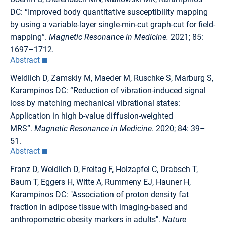
DC: “Improved body quantitative susceptibility mapping
by using a variable-layer single-min-cut graph-cut for field-
mapping”.
Magnetic Resonance in Medicine.
2021; 85:
1697–1712.
Abstract
Weidlich D, Zamskiy M, Maeder M, Ruschke S, Marburg S,
Karampinos DC: “Reduction of vibration-induced signal
loss by matching mechanical vibrational states:
Application in high b-value diffusion-weighted
MRS”.
Magnetic Resonance in Medicine
. 2020; 84: 39–
51.
Abstract
Franz D, Weidlich D, Freitag F, Holzapfel C, Drabsch T,
Baum T, Eggers H, Witte A, Rummeny EJ, Hauner H,
Karampinos DC: "Association of proton density fat
fraction in adipose tissue with imaging-based and
anthropometric obesity markers in adults".
Nature