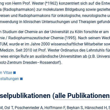
g von Herrn Prof. Wester (*1962) konzentriert sich auf die Entw
a (Radiopharmakon) zur molekularen Bildgebung sowie gezielter
eisen und Radiopharmakons für onkologische, neurologische u
 Anwendung in klinischen Untersuchungen und Therapien gefund
 Studium der Chemie an der Universität zu Köln forschte er am
ie / Radiopharmazeutischer Chemie (1995). Nach seinem Wechse
r TUM, wurde er im Jahre 2000 wissenschaftlicher Mitarbeiter so
 Medizin. Seit 2010 ist Prof. Wester Ordinarius des Lehrstuhls
 wies einige Rufe an ausländische Universitäten ab (z.B. Univer
holz-Zentrum Dresden–Rossendorf).
m Vitae
nstaltungen
selpublikationen (
alle Publikationen
M, Osl T, Poschenrieder A, Hoffmann F, Beykan S, Hänscheid H, S