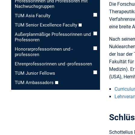
Professorinnen und Professoren mit
Die Forschun
Nachwuchsgruppen
Therapeutik
TUM Asia Faculty
Verfahrensw
TUM Senior Excellence Faculty
eine breite
Außerplanmäßige Professorinnen und
Nach seinem
Professoren
Nuklearchem
Honorar­professorinnen und -
der Isar de
professoren
Fakultät für
Ehren­professorinnen und -professoren
Medizin). Er
TUM Junior Fellows
(USA), Hem
TUM Ambassadors
Curriculu
Lehrvera
Schlüs
Schottelius 