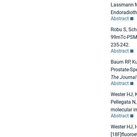
Lassmann M,
Endoradioth
Abstract
Robu S, Scho
99mTc-PSMA-
235-242.
Abstract
Baum RP, Kul
Prostate-Sp
The Journal
Abstract
Wester HJ, K
Pellegata N,
molecular i
Abstract
Wester HJ, 
[18F]fluoroe