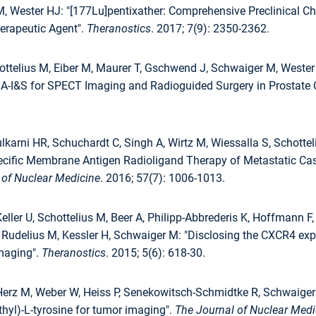
 Wester HJ: "[177Lu]pentixather: Comprehensive Preclinical Cha
erapeutic Agent".
Theranostics
. 2017; 7(9): 2350-2362.
ttelius M, Eiber M, Maurer T, Gschwend J, Schwaiger M, Wester H
I&S for SPECT Imaging and Radioguided Surgery in Prostate 
karni HR, Schuchardt C, Singh A, Wirtz M, Wiessalla S, Schotteli
ecific Membrane Antigen Radioligand Therapy of Metastatic Castr
 of Nuclear Medicine
. 2016; 57(7): 1006-1013.
eller U, Schottelius M, Beer A, Philipp-Abbrederis K, Hoffmann
 Rudelius M, Kessler H, Schwaiger M: "Disclosing the CXCR4 exp
maging".
Theranostics
. 2015; 5(6): 618-30.
Herz M, Weber W, Heiss P, Senekowitsch-Schmidtke R, Schwaiger 
thyl)-L-tyrosine for tumor imaging".
The Journal of Nuclear Medi