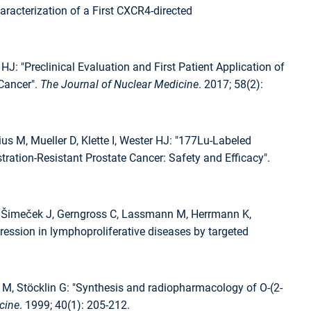
racterization of a First CXCR4-directed
J: "Preclinical Evaluation and First Patient Application of
Cancer".
The Journal of Nuclear Medicine
. 2017; 58(2):
us M, Mueller D, Klette I, Wester HJ: "177Lu-Labeled
ation-Resistant Prostate Cancer: Safety and Efficacy".
 F, Šimeček J, Gerngross C, Lassmann M, Herrmann K,
ression in lymphoproliferative diseases by targeted
M, Stöcklin G: "Synthesis and radiopharmacology of O-(2-
cine
. 1999; 40(1): 205-212.