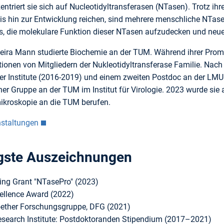
entriert sie sich auf Nucleotidyltransferasen (NTasen). Trotz ih
s hin zur Entwicklung reichen, sind mehrere menschliche NTasen 
es, die molekulare Funktion dieser NTasen aufzudecken und neue
iveira Mann studierte Biochemie an der TUM. Während ihrer Pr
ktionen von Mitgliedern der Nukleotidyltransferase Familie. Na
er Institute (2016-2019) und einem zweiten Postdoc an der LMU (
r Gruppe an der TUM im Institut für Virologie. 2023 wurde sie a
ikroskopie an die TUM berufen.
nstaltungen
gste Auszeichnungen
ing Grant "NTasePro" (2023)
ellence Award (2022)
ther Forschungsgruppe, DFG (2021)
search Institute: Postdoktoranden Stipendium (2017–2021)