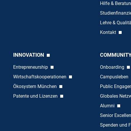
Hilfe & Beratu
Studienfinanz
Lehre & Quali
Kontakt
INNOVATION
COMMUNIT
Entrepreneurship
Onboarding
Wirtschaftskooperationen
Campusleben
Ökosystem München
Public Engag
Patente und Lizenzen
Globales Netz
Alumni
Senior Excelle
Spenden und F