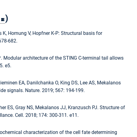
)
 K, Hornung V, Hopfner K-P: Structural basis for
678-682.
 Modular architecture of the STING C-terminal tail allows
5. e5.
Nieminen EA, Danilchanka O, King DS, Lee AS, Mekalanos
de signals. Nature. 2019; 567: 194-199.
er ES, Gray NS, Mekalanos JJ, Kranzusch PJ. Structure of
nce. Cell. 2018; 174: 300-311. e11.
iochemical characterization of the cell fate determining