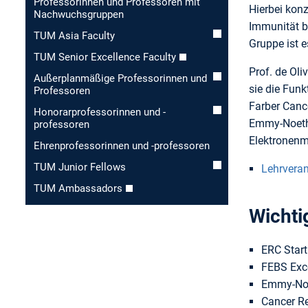
Professorinnen und Professoren mit
Hierbei konz
Nachwuchsgruppen
Immunität bi
TUM Asia Faculty
Gruppe ist 
TUM Senior Excellence Faculty
Prof. de Ol
Außerplanmäßige Professorinnen und
sie die Fun
Professoren
Farber Canc
Honorar­professorinnen und -
Emmy-Noethe
professoren
Elektronenm
Ehren­professorinnen und -professoren
TUM Junior Fellows
Lehrvera
TUM Ambassadors
Wichti
ERC Start
FEBS Exc
Emmy-Noe
Cancer Re