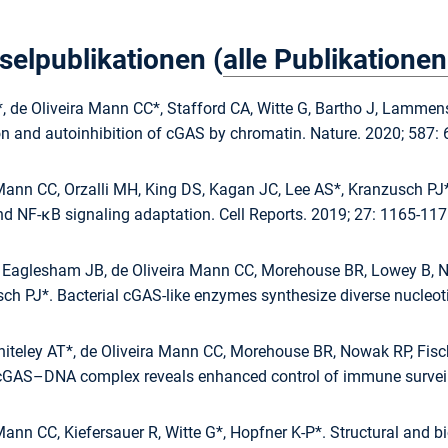
selpublikationen (
alle Publikationen
, de Oliveira Mann CC*, Stafford CA, Witte G, Bartho J, Lammens
on and autoinhibition of cGAS by chromatin. Nature. 2020; 587: 
Mann CC, Orzalli MH, King DS, Kagan JC, Lee AS*, Kranzusch PJ*.
nd NF-κB signaling adaptation. Cell Reports. 2019; 27: 1165-117
, Eaglesham JB, de Oliveira Mann CC, Morehouse BR, Lowey B, 
ch PJ*. Bacterial cGAS-like enzymes synthesize diverse nucleoti
iteley AT*, de Oliveira Mann CC, Morehouse BR, Nowak RP, Fisch
GAS–DNA complex reveals enhanced control of immune surveilla
Mann CC, Kiefersauer R, Witte G*, Hopfner K-P*. Structural and b