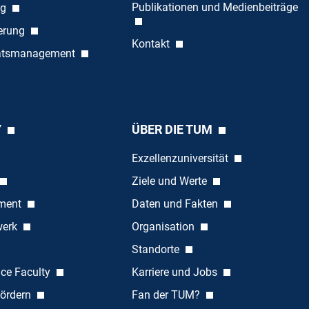
Publikationen und Medienbeiträge
ng
ierung
Kontakt
tätsmanagement
Y
ÜBER DIE TUM
Exzellenzuniversität
Ziele und Werte
ement
Daten und Fakten
werk
Organisation
Standorte
nce Faculty
Karriere und Jobs
ördern
Fan der TUM?