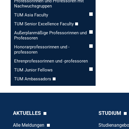
Professorinnen und Professoren mit
Nachwuchsgruppen
TUM Asia Faculty
TUM Senior Excellence Faculty
Außerplanmäßige Professorinnen und
Professoren
Honorar­professorinnen und -
professoren
Ehren­professorinnen und -professoren
TUM Junior Fellows
TUM Ambassadors
AKTUELLES
STUDIUM
Alle Meldungen
Studienangeb