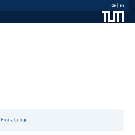
de
en
n
Franz Langer
.