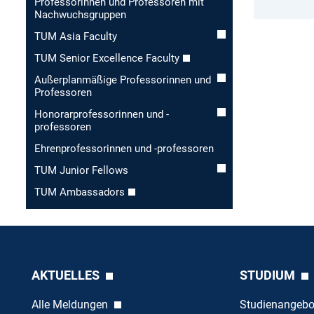
Professorinnen und Professoren mit
Nachwuchsgruppen
TUM Asia Faculty
TUM Senior Excellence Faculty
Außerplanmäßige Professorinnen und
Professoren
Honorar­professorinnen und -
professoren
Ehren­professorinnen und -professoren
TUM Junior Fellows
TUM Ambassadors
AKTUELLES
STUDIUM
Alle Meldungen
Studienangeb