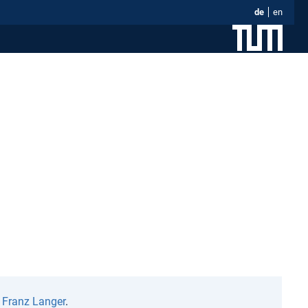
de
en
n
Franz Langer
.