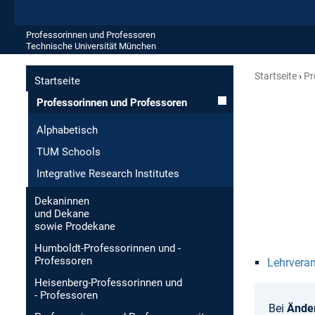
Professorinnen und Professoren
Technische Universität München
Startseite
Pr
Startseite
Professorinnen und Professoren
Alphabetisch
TUM Schools
Integrative Research Institutes
Dekaninnen
und Dekane
sowie Prodekane
Humboldt-Professorinnen und -
Professoren
Lehrvera
Heisenberg-Professorinnen und
- Professoren
Bei
Ände