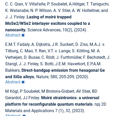
C. C. Qian, V. Villafañe, P. Soubelet, A.Hötger, T. Taniguchi,
K. Watanabe, N. P. Wilson, A. V. Stier, A. W. Holleitner, and
J. J. Finley.
Lasing of moiré trapped
MoSe2/WSe2 interlayer excitons coupled to a
nanocavity.
Science Advances, 10(2), (2024).
Abstract
E.M.T. Fadaly, A. Dijkstra, J.R. Suckert, D. Ziss, M.A.J. v.
Tilburg, C. Mao, Y. Ren, V.T. v. Lange, S. Kölling, M. A.
Verheijen, D. Busse, C. Rödl, J. Furthmüller, F. Bechstedt, J.
Stangl, J. J. Finley, S. Botti, J.E.M. Haverkort, E.P.A.M.
Bakkers,
Direct-bandgap emission from hexagonal Ge
and SiGe alloys.
Nature, 580, 205-209, (2020).
Abstract
M Kögl, P Soubelet, M Brotons-Gisbert, AV Stier, BD
Gerardot, JJ Finley.
Moiré straintronics: a universal
platform for reconfigurable quantum materials
. npj 2D
Materials and Applications 7 (1), 32, (2023).
Abstract