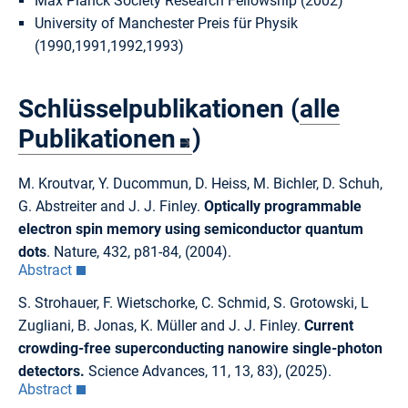
Max Planck Society Research Fellowship (2002)
University of Manchester Preis für Physik
(1990,1991,1992,1993)
Schlüsselpublikationen (
alle
Publikationen
)
M. Kroutvar, Y. Ducommun, D. Heiss, M. Bichler, D. Schuh,
G. Abstreiter and J. J. Finley.
Optically programmable
electron spin memory using semiconductor quantum
dots
. Nature, 432, p81-84, (2004).
Abstract
S. Strohauer, F. Wietschorke, C. Schmid, S. Grotowski, L
Zugliani, B. Jonas, K. Müller and J. J. Finley.
Current
crowding-free superconducting nanowire single-photon
detectors.
Science Advances, 11, 13, 83), (2025).
Abstract