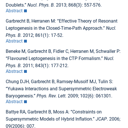
Doublets.”
Nucl. Phys. B.
2013; 868(3): 557-576.
Abstract
Garbrecht B, Herranen M: “Effective Theory of Resonant
Leptogenesis in the Closed-Time-Path Approach.”
Nucl.
Phys. B.
2012; 861(1): 17-52.
Abstract
Beneke M, Garbrecht B, Fidler C, Herranen M, Schwaller P:
“Flavoured Leptogenesis in the CTP Formalism.”
Nucl.
Phys. B.
2011; 843(1): 177-212.
Abstract
Chung DJH, Garbrecht B, Ramsey-Musolf MJ, Tulin S:
“Yukawa Interactions and Supersymmetric Electroweak
Baryogenesis.”
Phys. Rev. Lett.
2009; 102(6): 061301.
Abstract
Battye RA, Garbrecht B, Moss A: “Constraints on
Supersymmetric Models of Hybrid Inflation.”
JCAP
. 2006;
09(2006): 007.