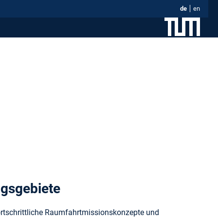
de
en
ngsgebiete
fortschrittliche Raumfahrtmissionskonzepte und