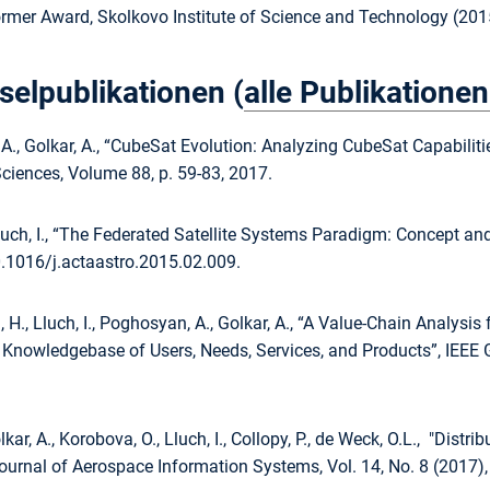
rmer Award, Skolkovo Institute of Science and Technology (201
selpublikationen (
alle Publikationen
., Golkar, A., “CubeSat Evolution: Analyzing CubeSat Capabiliti
ciences, Volume 88, p. 59-83, 2017.
Lluch, I., “The Federated Satellite Systems Paradigm: Concept a
0.1016/j.actaastro.2015.02.009.
H., Lluch, I., Poghosyan, A., Golkar, A., “A Value-Chain Analysis
A Knowledgebase of Users, Needs, Services, and Products”, IEEE
olkar, A., Korobova, O., Lluch, I., Collopy, P., de Weck, O.L., "Dis
ournal of Aerospace Information Systems, Vol. 14, No. 8 (2017),