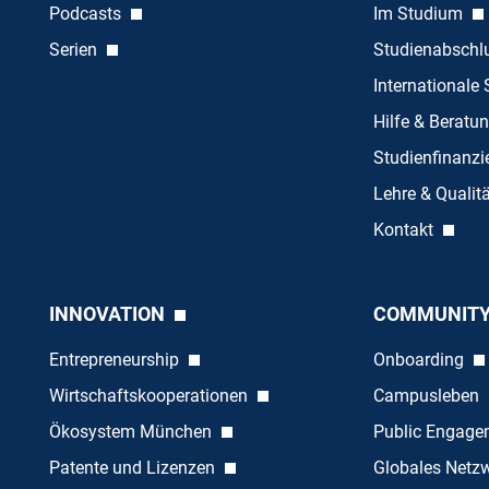
Podcasts
Im Studium
Serien
Studienabschl
Internationale
Hilfe & Beratu
Studienfinanz
Lehre & Quali
Kontakt
INNOVATION
COMMUNIT
Entrepreneurship
Onboarding
Wirtschaftskooperationen
Campusleben
Ökosystem München
Public Engag
Patente und Lizenzen
Globales Netz