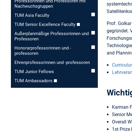
Professorinnen und Professoren mit
systemtechn
Nachwuchsgruppen
Satellitenko
TUM Asia Faculty
Prof. Golkar
TUM Senior Excellence Faculty
gegründet. V
Außerplanmäßige Professorinnen und
Forschungsu
Professoren
Technologie
Honorar­professorinnen und -
and Plannin
professoren
Ehren­professorinnen und -professoren
Curriculu
TUM Junior Fellows
Lehrvera
TUM Ambassadors
Wichti
Karman F
Senior M
Overall W
1st Prize