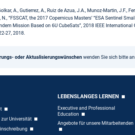
lkar, A., Gutierrez, A., Ruiz de Azua, J.A., Munoz-Martin, J.F., Fer
i, N., “FSSCAT, the 2017 Copernicus Masters’ “ESA Sentinel Small
ndem Mission Based on 6U CubeSats”, 2018 IEEE Internationa
22-27, 2018.
rungs- oder Aktualisierungswünschen
wenden Sie sich bitte a
LEBENSLANGES LERNEN
Executive and Professional
ot
Education
 zur Universität
Angebote für unsere Mitarbeitenden
inschreibung