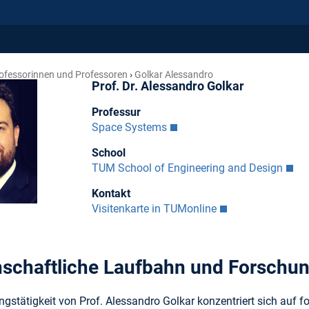
ofessorinnen und Professoren
Golkar Alessandro
Prof. Dr. Alessandro Golkar
Professur
Space Systems
School
TUM School of Engineering and Design
Kontakt
Visitenkarte in TUMonline
schaftliche Laufbahn und Forschu
ngstätigkeit von Prof. Alessandro Golkar konzentriert sich auf 