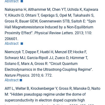
Abstract
Nakayama H, Althammer M, Chen YT, Uchida K, Kajiwara
Y, Kikuchi D, Ohtani T, Geprägs S, Opel M, Takahashi S,
Gross R, Bauer GEW, Goennenwein STB, Saitoh E: “Spin
Hall Magnetoresistance Induced by a Non-Equilibrium
Proximity Effect”.
Physical Review Letters.
2013; 110:
206601.
Abstract
Niemczyk T, Deppe F, Huebl H, Menzel EP, Hocke F,
Schwarz MJ, Garcia-Ripoll JJ, Zueco D, Hümmer T,
Solano E, Marx A, Gross R: “Circuit Quantum
Electrodynamics in the Ultrastrong-Coupling Regime“.
Nature Physics.
2010; 6: 772.
Abstract
Alff L, Welter B, Krockenberger Y, Gross R, Manske D, Naito
M: “Hidden pseudogap regime under the dome of
superconductivity in electron doped cuprate high