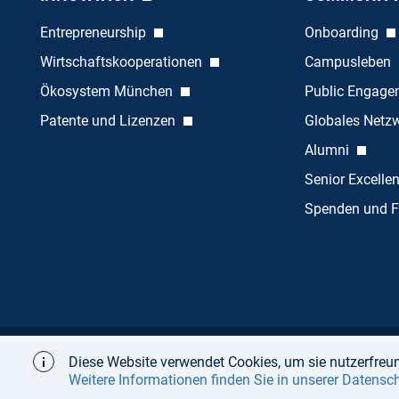
Entrepreneurship
Onboarding
Wirtschaftskooperationen
Campusleben
Ökosystem München
Public Engag
Patente und Lizenzen
Globales Netz
Alumni
Senior Excelle
Spenden und F
Diese Website verwendet Cookies, um sie nutzerfreun
Startseite
Über
Impressum
Datenschutz
Weitere Informationen finden Sie in unserer Datensc