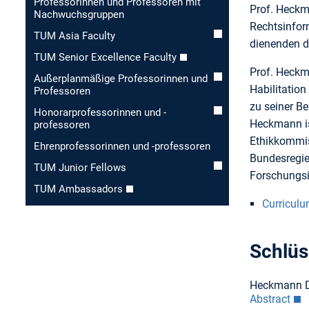
Professorinnen und Professoren mit
Prof. Heckm
Nachwuchsgruppen
Rechtsinfor
TUM Asia Faculty
dienenden d
TUM Senior Excellence Faculty
Prof. Heckma
Außerplanmäßige Professorinnen und
Habilitation
Professoren
zu seiner Be
Honorar­professorinnen und -
Heckmann is
professoren
Ethikkommis
Ehren­professorinnen und -professoren
Bundesregie
TUM Junior Fellows
Forschungsin
TUM Ambassadors
Curriculu
Schlüs
Heckmann D:
Abstract