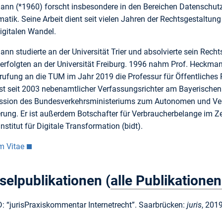
ann (*1960) forscht insbesondere in den Bereichen Datenschutzr
matik. Seine Arbeit dient seit vielen Jahren der Rechtsgestal
igitalen Wandel.
nn studierte an der Universität Trier und absolvierte sein Rech
 erfolgten an der Universität Freiburg. 1996 nahm Prof. Heckman
rufung an die TUM im Jahr 2019 die Professur für Öffentliches Re
t seit 2003 nebenamtlicher Verfassungsrichter am Bayerischen 
sion des Bundesverkehrsministeriums zum Autonomen und Vern
rung. Er ist außerdem Botschafter für Verbraucherbelange im Ze
stitut für Digitale Transformation (bidt).
m Vitae
selpublikationen (
alle Publikationen
 “jurisPraxiskommentar Internetrecht”. Saarbrücken:
juris
, 2019