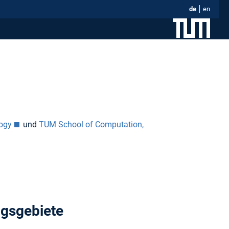
de
en
ogy
und
TUM School of Computation,
ngsgebiete