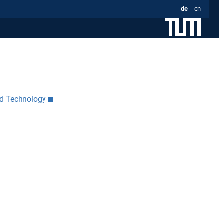
de
en
nd Technology