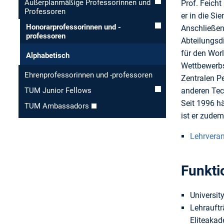
Außerplanmäßige Professorinnen und
Prof. Feicht
Professoren
er in die S
Honorar­professorinnen und -
Anschließen
professoren
Abteilungsd
für den Worl
Alphabetisch
Wettbewerbs
Ehren­professorinnen und -professoren
Zentralen P
anderen Tec
TUM Junior Fellows
Seit 1996 h
TUM Ambassadors
ist er zudem
Lehrvera
Funkti
Universit
Lehrauftr
Eliteakad