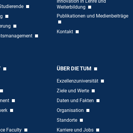
Innovation in Lehre und
 Studierende
Weiterbildung
Publikationen und Medienbeiträge
ng
ierung
Kontakt
tätsmanagement
Y
ÜBER DIE TUM
Exzellenzuniversität
Ziele und Werte
ement
Daten und Fakten
werk
Organisation
Standorte
nce Faculty
Karriere und Jobs