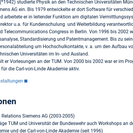
 (*1942) studierte Physik an den Technischen Universitäten Mün
iemens AG ein. Bis 1979 entwickelte er dort Software für versch
d arbeitete er in leitender Funktion am digitalen Vermittlungss
irektor u.a. für Kundenschulung und Weiterbildung verantwortli
d Tele­communications Congress in Berlin. Von 1996 bis 2002 wa
analyse, Standardisierung und Patentmanagement. Bis zu seine
ersonalabteilung um Hochschul­kontakte, v. a. um den Aufbau v
hnischen Universitäten im In- und Ausland.
ält er Vorlesungen an der TUM. Von 2000 bis 2002 war er im Pro
 für die Carl-von-Linde Akademie aktiv.
nstaltungen
onen
y Relations Siemens AG (2003-2005)
äge TUM und Universität der Bundeswehr auch Workshops an der
emie und der Carl-von-Linde Akademie (seit 1996)