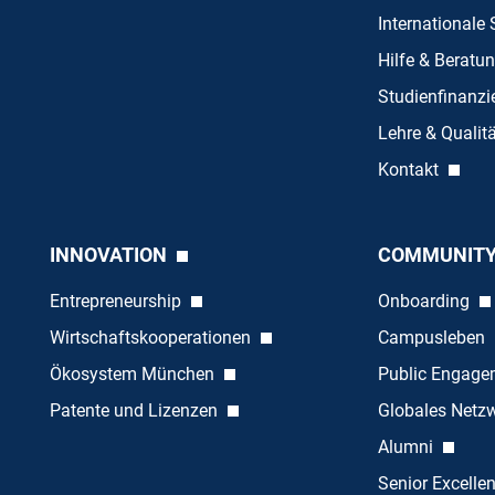
Internationale
Hilfe & Beratu
Studienfinanz
Lehre & Quali
Kontakt
INNOVATION
COMMUNIT
Entrepreneurship
Onboarding
Wirtschaftskooperationen
Campusleben
Ökosystem München
Public Engag
Patente und Lizenzen
Globales Netz
Alumni
Senior Excelle