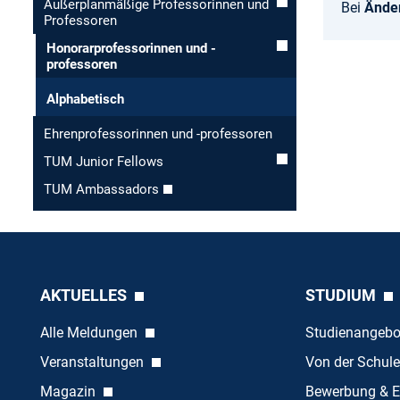
Außerplanmäßige Professorinnen und
Bei
Ände
Professoren
Honorar­professorinnen und -
professoren
Alphabetisch
Ehren­professorinnen und -professoren
TUM Junior Fellows
TUM Ambassadors
AKTUELLES
STUDIUM
Alle Meldungen
Studienangeb
Veranstaltungen
Von der Schule
Magazin
Bewerbung & E