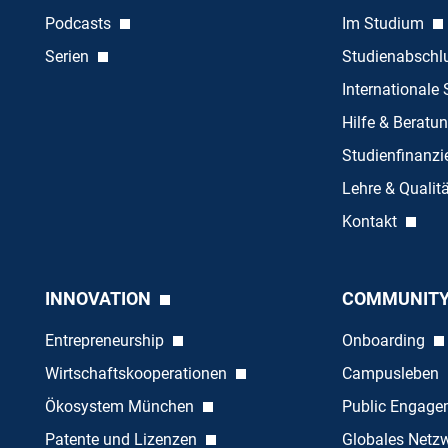
Podcasts
Im Studium
Serien
Studienabschl
Internationale
Hilfe & Beratu
Studienfinanz
Lehre & Quali
Kontakt
INNOVATION
COMMUNIT
Entrepreneurship
Onboarding
Wirtschaftskooperationen
Campusleben
Ökosystem München
Public Engag
Patente und Lizenzen
Globales Netz