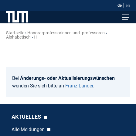
de
en
Startseite
Honorar­professorinnen und -professoren
Alphabetisch
H
Bei
Änderungs- oder Aktualisierungswünschen
wenden Sie sich bitte an
Franz Langer
.
AKTUELLES
Alle Meldungen