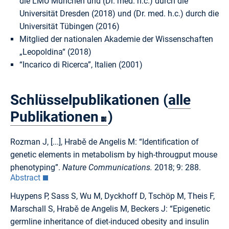
die LMU München und (Dr. med. h.c.) durch die
Universität Dresden (2018) und (Dr. med. h.c.) durch die
Universität Tübingen (2016)
Mitglied der nationalen Akademie der Wissenschaften
„Leopoldina“ (2018)
“Incarico di Ricerca”, Italien (2001)
Schlüsselpublikationen (
alle
Publikationen
)
Rozman J, [...], Hrabě de Angelis M: “Identification of
genetic elements in metabolism by high-througput mouse
phenotyping”.
Nature Communications.
2018; 9: 288.
Abstract
Huypens P, Sass S, Wu M, Dyckhoff D, Tschöp M, Theis F,
Marschall S, Hrabě de Angelis M, Beckers J: “Epigenetic
germline inheritance of diet-induced obesity and insulin