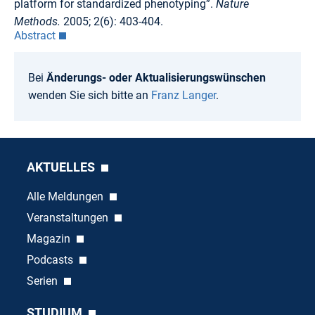
platform for standardized phenotyping”.
Nature
Methods.
2005; 2(6): 403-404.
Abstract
Bei
Änderungs- oder Aktualisierungswünschen
wenden Sie sich bitte an
Franz Langer
.
AKTUELLES
Alle Meldungen
Veranstaltungen
Magazin
Podcasts
Serien
STUDIUM