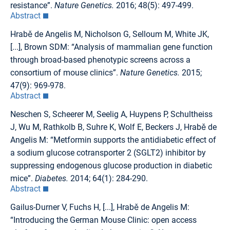
resistance”.
Nature Genetics.
2016; 48(5): 497-499.
Abstract
Hrabě de Angelis M, Nicholson G, Selloum M, White JK,
[...], Brown SDM: “Analysis of mammalian gene function
through broad-based phenotypic screens across a
consortium of mouse clinics”.
Nature Genetics.
2015;
47(9): 969-978.
Abstract
Neschen S, Scheerer M, Seelig A, Huypens P, Schultheiss
J, Wu M, Rathkolb B, Suhre K, Wolf E, Beckers J, Hrabě de
Angelis M: “Metformin supports the antidiabetic effect of
a sodium glucose cotransporter 2 (SGLT2) inhibitor by
suppressing endogenous glucose production in diabetic
mice”.
Diabetes.
2014; 64(1): 284-290.
Abstract
Gailus-Durner V, Fuchs H, [...], Hrabě de Angelis M:
“Introducing the German Mouse Clinic: open access