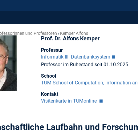
ofessorinnen und Professoren
Kemper Alfons
Prof. Dr. Alfons Kemper
Professur
Informatik III: Datenbanksystem
Professor im Ruhestand seit 01.10.2025
School
TUM School of Computation, Information a
Kontakt
Visitenkarte in TUMonline
schaftliche Laufbahn und Forschu