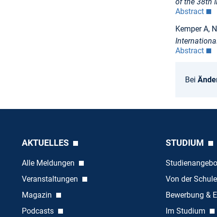
of the 38th
Abstract
Kemper A, N
Internation
Abstract
Bei
Ände
AKTUELLES
STUDIUM
Alle Meldungen
Studienangeb
Veranstaltungen
Von der Schule
Magazin
Bewerbung & E
Podcasts
Im Studium