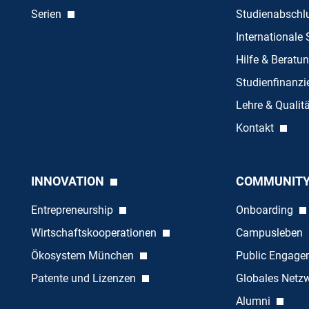
Serien
Studienabschl
Internationale
Hilfe & Beratu
Studienfinanz
Lehre & Quali
Kontakt
INNOVATION
COMMUNIT
Entrepreneurship
Onboarding
Wirtschaftskooperationen
Campusleben
Ökosystem München
Public Engag
Patente und Lizenzen
Globales Netz
Alumni