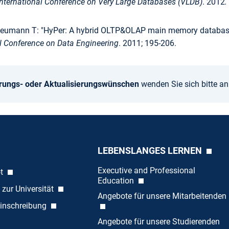
 International Conference on Very Large Databases (VLDB)
. 2012
.
eumann T: "HyPer: A hybrid OLTP&OLAP main memory database
al Conference on Data Engineering
. 2011; 195-206.
rungs- oder Aktualisierungswünschen
wenden Sie sich bitte a
LEBENSLANGES LERNEN
Executive and Professional
ot
Education
 zur Universität
Angebote für unsere Mitarbeitenden
inschreibung
Angebote für unsere Studierenden