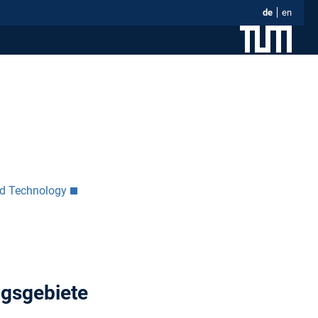
de
en
nd Technology
ngsgebiete