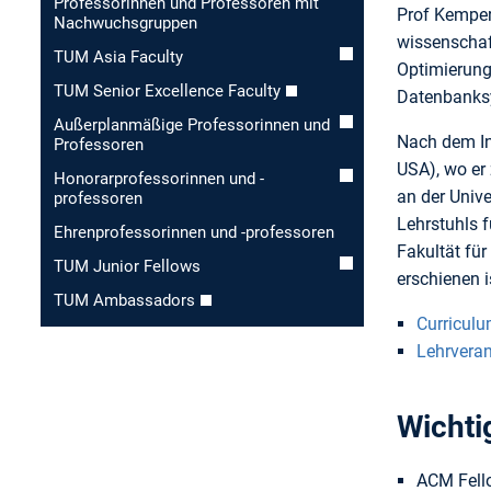
Professorinnen und Professoren mit
Prof Kemper
Nachwuchsgruppen
wissenschaf
TUM Asia Faculty
Optimierung
TUM Senior Excellence Faculty
Datenbanks
Außerplanmäßige Professorinnen und
Nach dem In
Professoren
USA), wo er
Honorar­professorinnen und -
an der Univ
professoren
Lehrstuhls 
Ehren­professorinnen und -professoren
Fakultät fü
TUM Junior Fellows
erschienen 
TUM Ambassadors
Curriculu
Lehrvera
Wichti
ACM Fell