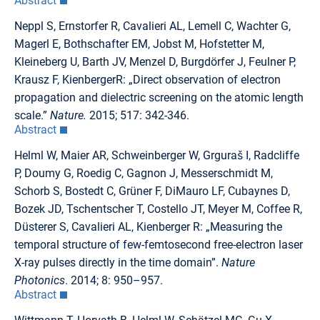
Abstract
Neppl S, Ernstorfer R, Cavalieri AL, Lemell C, Wachter G,
Magerl E, Bothschafter EM, Jobst M, Hofstetter M,
Kleineberg U, Barth JV, Menzel D, Burgdörfer J, Feulner P,
Krausz F, KienbergerR: „Direct observation of electron
propagation and dielectric screening on the atomic length
scale.”
Nature.
2015; 517: 342-346.
Abstract
Helml W, Maier AR, Schweinberger W, Grguraš I, Radcliffe
P, Doumy G, Roedig C, Gagnon J, Messerschmidt M,
Schorb S, Bostedt C, Grüner F, DiMauro LF, Cubaynes D,
Bozek JD, Tschentscher T, Costello JT, Meyer M, Coffee R,
Düsterer S, Cavalieri AL, Kienberger R: „Measuring the
temporal structure of few-femtosecond free-electron laser
X-ray pulses directly in the time domain”.
Nature
Photonics
. 2014; 8: 950–957.
Abstract