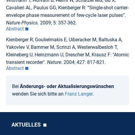
Wittmann T, Horvath B, Helml W, Schätzel MG, Gu X,
Cavalieri AL, Paulus GG, Kienberger R: “Single-shot carrier-
envelope phase measurement of few-cycle laser pulses”.
Nature Physics.
2009; 5: 357-362.
Abstract
Kienberger R, Goulielmakis E, Uiberacker M, Baltuska A,
Yakovlev V, Bammer M, Scrinzi A, Westerwalbesloh T,
Kleineberg U, Heinzmann U, Drescher M, Krausz F: "Atomic
transient recorder".
Nature
. 2004; 427: 817-821.
Abstract
Bei
Änderungs- oder Aktualisierungswünschen
wenden Sie sich bitte an
Franz Langer
.
AKTUELLES