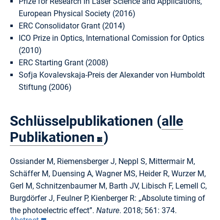
Prize for Research in Laser Science and Applications,
European Physical Society (2016)
ERC Consolidator Grant (2014)
ICO Prize in Optics, International Comission for Optics
(2010)
ERC Starting Grant (2008)
Sofja Kovalevskaja-Preis der Alexander von Humboldt
Stiftung (2006)
Schlüsselpublikationen (
alle
Publikationen
)
Ossiander M, Riemensberger J, Neppl S, Mittermair M,
Schäffer M, Duensing A, Wagner MS, Heider R, Wurzer M,
Gerl M, Schnitzenbaumer M, Barth JV, Libisch F, Lemell C,
Burgdörfer J, Feulner P, Kienberger R: „Absolute timing of
the photoelectric effect”.
Nature
. 2018; 561: 374.