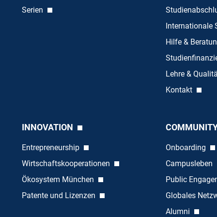
Serien
Studienabschl
Internationale
Hilfe & Beratu
Studienfinanz
Lehre & Quali
Kontakt
INNOVATION
COMMUNIT
Entrepreneurship
Onboarding
Wirtschaftskooperationen
Campusleben
Ökosystem München
Public Engag
Patente und Lizenzen
Globales Netz
Alumni