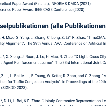
retical Paper Award (Finalist), INFORMS DMDA (2021)
erence Paper Award, IEEE CASE Conference (2020)
selpublikationen (
alle Publikationen
Xu, H. Miao, S. Yang, L. Zhang, C. Long, Z. Li*, R. Zhao, “Time
ty Alignment”, The 39th Annual AAAI Conference on Artificial In
 Li*, X. Xiong, J. Ruan, J. Lu, H. Mao, R. Zhao, “X-Light: Cross-C
i-Agent Reinforcement Learner”, The 33rd International Joint Con
i*,Z. Li, L. Bai, M. Li, F. Tsung, W. Ketter, R. Zhao, and C. Zhan
ation for Traffic Congestion Analysis”. In Proceedings of the
 (SIGKDD 2023).
i*, D. Li, L. Bai, & R. Zhao. “Jointly Contrastive Representatio