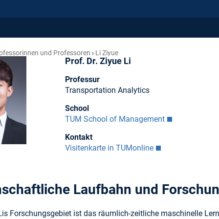
ofessorinnen und Professoren
Li Ziyue
Prof. Dr. Ziyue Li
Professur
Transportation Analytics
School
TUM School of Management
Kontakt
Visitenkarte in TUMonline
schaftliche Laufbahn und Forschu
Lis Forschungsgebiet ist das räumlich-zeitliche maschinelle Le