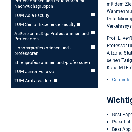
Professorinnen und Professoren mit
mit dem Ziel
Nachwuchsgruppen
Wahrnehmung
TUM Asia Faculty
Data Mining
TUM Senior Excellence Faculty
Verkehrssys
Außerplanmäßige Professorinnen und
Prof. Li ver
Professoren
Professor f
Honorar­professorinnen und -
Arizona Sta
professoren
seinen Täti
Ehren­professorinnen und -professoren
Kong MTR (2
TUM Junior Fellows
Curriculu
TUM Ambassadors
Wichti
Best Pape
Peter Luh
Best App