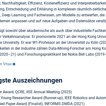
, Nachhaltigkeit, Effizienz, Kosteneffizienz und Interpretierbarke
, Entscheidung und Erklärung in komplexen räumlich-zeitliche
, Deep Learning und Fachwissen, um Modelle zu entwerfen, die 
temen anpassen und auf neue Aufgaben und Datensätze verall
fügt sowohl über akademische als auch über industrielle Fachken
ür Verkehrsanalyse. Er promovierte 2021 an der Hong Kong Unive
te University. Er war W1-Professor an der Universität zu Köln 
gkeiten in der Industrie zählen Data-Mining-Forscher am Hong K
020–21) und Forschungspraktikant bei Nokia Bell Labs (2019
m Vitae
gste Auszeichnungen
r Award, QCRE, IISE Annual Meeting (2025)
 Young Researcher Award (Runner-up), IEEE Robotics and Autom
lied Paper Award (Finalist), INFORMS DMDA (2021)