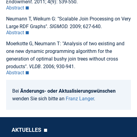
Endowment
. 2011; 4(9): 539-550.
Abstract
Neumann T, Weikum G: "Scalable Join Processing on Very
Large RDF Graphs".
SIGMOD.
2009; 627-640.
Abstract
Moerkotte G, Neumann T: "Analysis of two existing and
one new dynamic programming algorithm for the
generation of optimal bushy join trees without cross
products".
VLDB
. 2006; 930-941.
Abstract
Bei
Änderungs- oder Aktualisierungswünschen
wenden Sie sich bitte an
Franz Langer
.
AKTUELLES