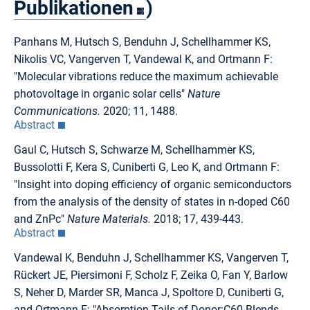
Publikationen
)
Panhans M, Hutsch S, Benduhn J, Schellhammer KS,
Nikolis VC, Vangerven T, Vandewal K, and Ortmann F:
"Molecular vibrations reduce the maximum achievable
photovoltage in organic solar cells"
Nature
Communications.
2020; 11, 1488.
Abstract
Gaul C, Hutsch S, Schwarze M, Schellhammer KS,
Bussolotti F, Kera S, Cuniberti G, Leo K, and Ortmann F:
"Insight into doping efficiency of organic semiconductors
from the analysis of the density of states in n-doped C60
and ZnPc"
Nature Materials.
2018; 17, 439-443.
Abstract
Vandewal K, Benduhn J, Schellhammer KS, Vangerven T,
Rückert JE, Piersimoni F, Scholz F, Zeika O, Fan Y, Barlow
S, Neher D, Marder SR, Manca J, Spoltore D, Cuniberti G,
and Ortmann F: "Absorption Tails of Donor:C60 Blends