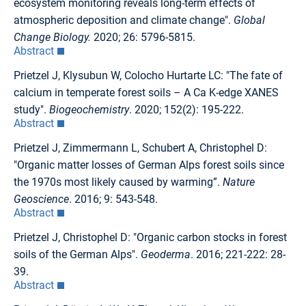
ecosystem monitoring reveals long-term effects of
atmospheric deposition and climate change".
Global
Change Biology.
2020; 26: 5796-5815.
Abstract
Prietzel J, Klysubun W, Colocho Hurtarte LC: "The fate of
calcium in temperate forest soils – A Ca K-edge XANES
study".
Biogeochemistry
. 2020; 152(2): 195-222.
Abstract
Prietzel J, Zimmermann L, Schubert A, Christophel D:
"Organic matter losses of German Alps forest soils since
the 1970s most likely caused by warming”.
Nature
Geoscience
. 2016; 9: 543-548.
Abstract
Prietzel J, Christophel D: "Organic carbon stocks in forest
soils of the German Alps".
Geoderma
. 2016; 221-222: 28-
39.
Abstract