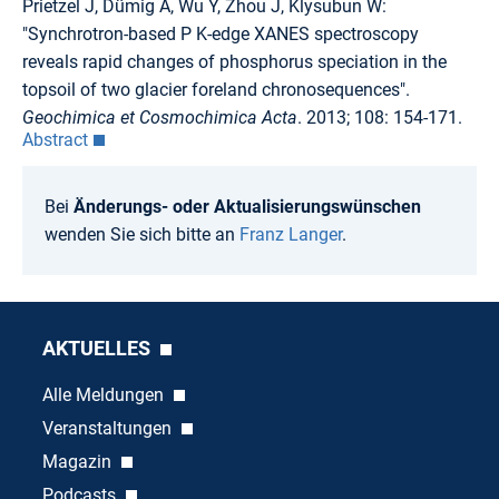
Prietzel J, Dümig A, Wu Y, Zhou J, Klysubun W:
"Synchrotron-based P K-edge XANES spectroscopy
reveals rapid changes of phosphorus speciation in the
topsoil of two glacier foreland chronosequences".
Geochimica et Cosmochimica Acta
. 2013; 108: 154-171.
Abstract
Bei
Änderungs- oder Aktualisierungswünschen
wenden Sie sich bitte an
Franz Langer
.
AKTUELLES
Alle Meldungen
Veranstaltungen
Magazin
Podcasts