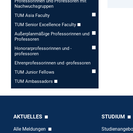
Professorinnen und Professoren mit
Nachwuchsgruppen
TUM Asia Faculty
TUM Senior Excellence Faculty
Außerplanmäßige Professorinnen und
Professoren
Honorar­professorinnen und -
professoren
Ehren­professorinnen und -professoren
TUM Junior Fellows
TUM Ambassadors
AKTUELLES
STUDIUM
Alle Meldungen
Studienangeb