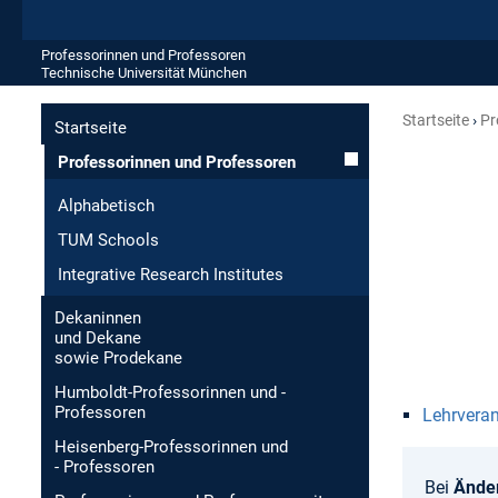
Professorinnen und Professoren
Technische Universität München
Startseite
Pr
Startseite
Professorinnen und Professoren
Alphabetisch
TUM Schools
Integrative Research Institutes
Dekaninnen
und Dekane
sowie Prodekane
Humboldt-Professorinnen und -
Professoren
Lehrvera
Heisenberg-Professorinnen und
- Professoren
Bei
Ände