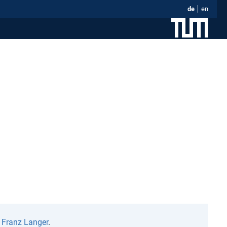
de
en
n
Franz Langer
.