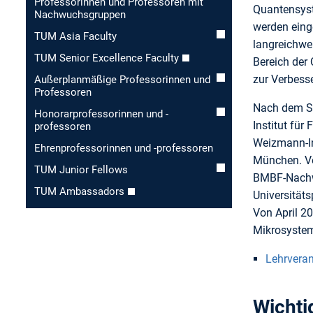
Professorinnen und Professoren mit
Quantensyst
Nachwuchsgruppen
werden einge
TUM Asia Faculty
langreichwe
TUM Senior Excellence Faculty
Bereich der
zur Verbess
Außerplanmäßige Professorinnen und
Professoren
Nach dem St
Honorar­professorinnen und -
Institut für
professoren
Weizmann-Ins
Ehren­professorinnen und -professoren
München. Vo
TUM Junior Fellows
BMBF-Nachwu
TUM Ambassadors
Universität
Von April 20
Mikrosystem
Lehrvera
Wichti