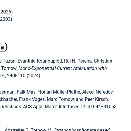
5-2026)
(2003)
)
 Tüzün, Evanthia Kounoupioti, Rui N. Pereira, Christian
c Tornow,
Mono-Exponential Current Attenuation with
er., 2408110 (2024).
rman, Falk May, Florian Müller-Plathe, Alexei Nefedov,
ckbacher, Frank Voges, Marc Tornow, and Peer Kirsch,
 Junctions,
ACS Appl. Mater. Interfaces 14, 31044−31053
 J, Abstreiter G, Tornow M,
Organophosphonate based