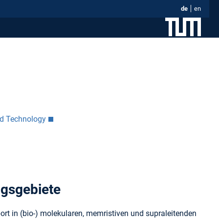
de
en
nd Technology
ngsgebiete
t in (bio-) molekularen, memristiven und supraleitenden