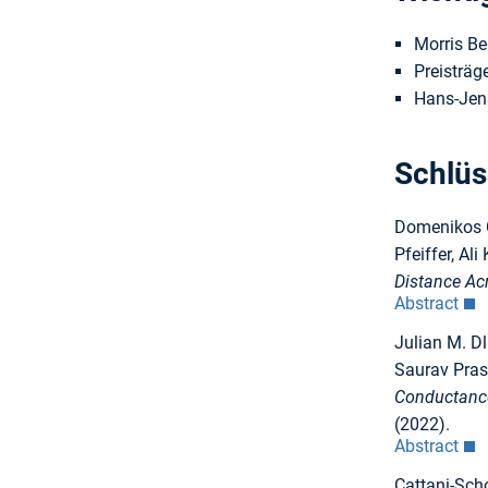
Morris Be
Preisträ
Hans-Jens
Schlüs
Domenikos Ch
Pfeiffer, A
Distance Ac
Abstract
Julian M. Dl
Saurav Pras
Conductance
(2022).
Abstract
Cattani-Scho