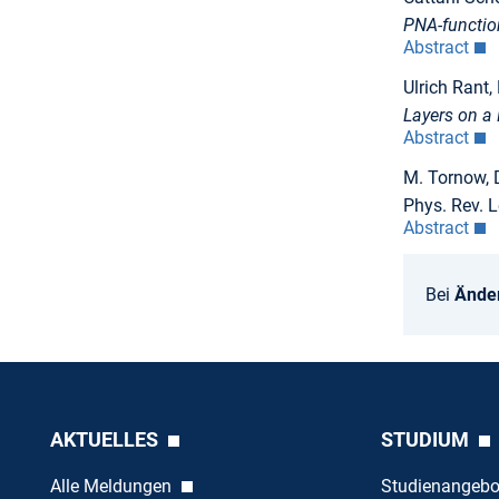
PNA-function
Abstract
Ulrich Rant,
Layers on a
Abstract
M. Tornow, D.
Phys. Rev. L
Abstract
Bei
Ände
AKTUELLES
STUDIUM
Alle Meldungen
Studienangeb