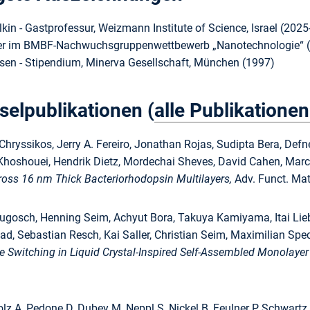
lkin - Gastprofessur, Weizmann Institute of Science, Israel (202
ger im BMBF-Nachwuchsgruppenwettbewerb „Nanotechnologie“ 
en - Stipendium, Minerva Gesellschaft, München (1997)
selpublikationen (
alle Publikationen
ryssikos, Jerry A. Fereiro, Jonathan Rojas, Sudipta Bera, Defne
li Khoshouei, Hendrik Dietz, Mordechai Sheves, David Cahen, Mar
ross 16 nm Thick Bacteriorhodopsin Multilayers,
Adv. Funct. Mat
ugosch, Henning Seim, Achyut Bora, Takuya Kamiyama, Itai Liebe
ad, Sebastian Resch, Kai Saller, Christian Seim, Maximilian Spe
 Switching in Liquid Crystal-Inspired Self-Assembled Monolayer
lz A, Pedone D, Dubey M, Neppl S, Nickel B, Feulner P, Schwartz