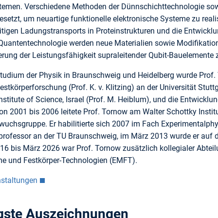
emen. Verschiedene Methoden der Dünnschichttechnologie sowie
setzt, um neuartige funktionelle elektronische Systeme zu real
itigen Ladungstransports in Proteinstrukturen und die Entwick
 Quantentechnologie werden neue Materialien sowie Modifikatio
erung der Leistungsfähigkeit supraleitender Qubit-Bauelemente 
udium der Physik in Braunschweig und Heidelberg wurde Prof. 
 Festkörperforschung (Prof. K. v. Klitzing) an der Universität Stu
titute of Science, Israel (Prof. M. Heiblum), und die Entwickl
n 2001 bis 2006 leitete Prof. Tornow am Walter Schottky Instit
chsgruppe. Er habilitierte sich 2007 im Fach Experimentalphy
sprofessor an der TU Braun­schweig, im März 2013 wurde er auf d
16 bis März 2026 war Prof. Tornow zusätzlich kollegialer Abteilu
e und Festkörper-Technologien (EMFT).
nstaltungen
gste Auszeichnungen