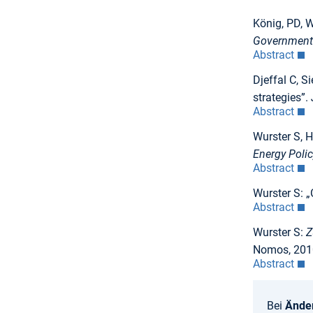
König, PD, W
Government 
Abstract
Djeffal C, S
strategies”.
Abstract
Wurster S, 
Energy Polic
Abstract
Wurster S: 
Abstract
Wurster S:
Z
Nomos, 201
Abstract
Bei
Ände