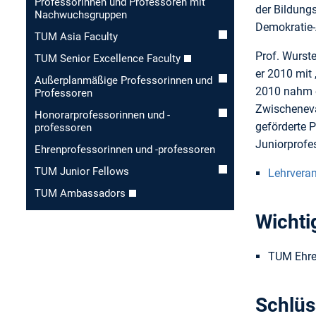
Professorinnen und Professoren mit
der Bildung
Nachwuchsgruppen
Demokratie-A
TUM Asia Faculty
Prof. Wurste
TUM Senior Excellence Faculty
er 2010 mit
Außerplanmäßige Professorinnen und
2010 nahm e
Professoren
Zwischeneva
Honorar­professorinnen und -
geförderte 
professoren
Juniorprofes
Ehren­professorinnen und -professoren
TUM Junior Fellows
Lehrvera
TUM Ambassadors
Wichti
TUM Ehren
Schlüs