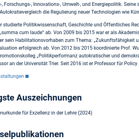
s-, Forschungs-, Innovations-, Umwelt-, und Energiepolitik. Se
utokratievergleich die Regulierung neuer Technologien wie Künst
r studierte Politikwissenschaft, Geschichte und Öffentliches R
 „summa cum laude“ ab. Von 2009 bis 2015 war er als Akademisch
r sein Habilitationsvorhaben zum Thema: „Zukunftsfähigkeit un
luation erfolgreich ab. Von 2012 bis 2015 koordinierte Prof. 
Promotionskolleg „Politikperformanz autokratischer und demokr
sor an der Universität Trier. Seit 2016 ist er Professor für Pol
nstaltungen
gste Auszeichnungen
urkunde für Exzellenz in der Lehre (2024)
selpublikationen