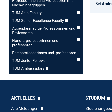
Professorinnen und Professoren mit
Bei
Ände
Nachwuchsgruppen
TUM Asia Faculty
TUM Senior Excellence Faculty
Außerplanmäßige Professorinnen und
Professoren
Honorar­professorinnen und -
professoren
Ehren­professorinnen und -professoren
TUM Junior Fellows
TUM Ambassadors
AKTUELLES
STUDIUM
Alle Meldungen
Studienangeb