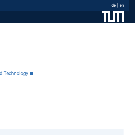
de
en
nd Technology