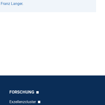
n
Franz Langer
.
FORSCHUNG
Exzellenzcluster