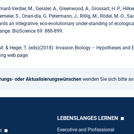
rnard-Verdier, M., Gessler, A., Greenwood, A., Grossart, H.-P., Hilker
iemeier, S., Onan-dia, G. Petermann, J., Rillig, M., Rödel, M.-O., Sau
ds an integrative, eco-evolutionary under-standing of ecologic
hange. BioScience 69: 888-899.
M. & Heger, T. (eds)(2018): Invasion Biology – Hypotheses and E
ng web page:
rungs- oder Aktualisierungswünschen
wenden Sie sich bitte a
LEBENSLANGES LERNEN
Executive and Professional
ot