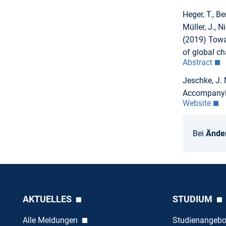
Heger, T., Be
Müller, J., N
(2019) Towar
of global c
Abstract
Jeschke, J. 
Accompanyi
Website
Bei
Ände
AKTUELLES
STUDIUM
Alle Meldungen
Studienangeb