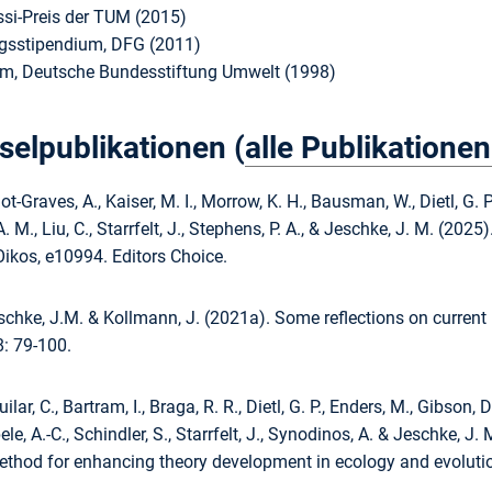
si-Preis der TUM (2015)
gsstipendium, DFG (2011)
um, Deutsche Bundesstiftung Umwelt (1998)
selpublikationen (
alle Publikationen
liot-Graves, A., Kaiser, M. I., Morrow, K. H., Bausman, W., Dietl, G. P
 A. M., Liu, C., Starrfelt, J., Stephens, P. A., & Jeschke, J. M. (
Oikos, e10994. Editors Choice.
eschke, J.M. & Kollmann, J. (2021a). Some reflections on current 
8: 79-100.
uilar, C., Bartram, I., Braga, R. R., Dietl, G. P., Enders, M., Gibson, D
ele, A.-C., Schindler, S., Starrfelt, J., Synodinos, A. & Jeschke,
ethod for enhancing theory development in ecology and evolutio