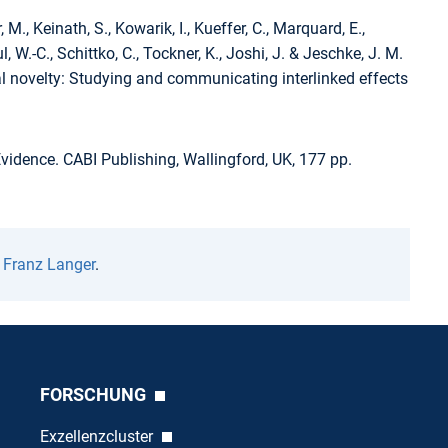
, M., Keinath, S., Kowarik, I., Kueffer, C., Marquard, E.,
l, W.-C., Schittko, C., Tockner, K., Joshi, J. & Jeschke, J. M.
al novelty: Studying and communicating interlinked effects
vidence. CABI Publishing, Wallingford, UK, 177 pp.
n
Franz Langer
.
FORSCHUNG
Exzellenzcluster