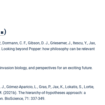
)
., Dormann, C. F., Gibson, D. J., Griesemer, J., Itescu, Y., Jax,
2025). Looking beyond Popper: how philosophy can be relevant
invasion biology, and perspectives for an exciting future.
. J., Gómez-Aparicio, L., Gras, P., Jax, K., Lokatis, S., Lortie,
 J. M. (2021b). The hierarchy-of-hypotheses approach: a
n. BioScience, 71: 337-349.