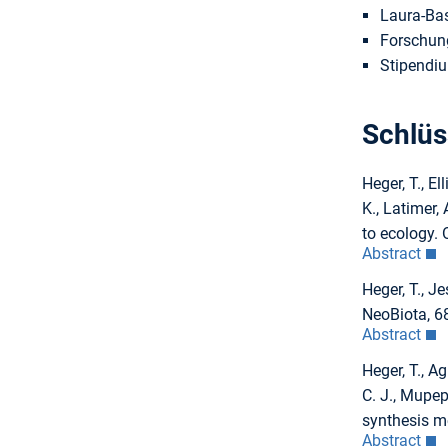
Laura-Bas
Forschun
Stipendi
Schlüs
Heger, T., El
K., Latimer,
to ecology. 
Abstract
Heger, T., J
NeoBiota, 6
Abstract
Heger, T., Ag
C. J., Mupep
synthesis m
Abstract