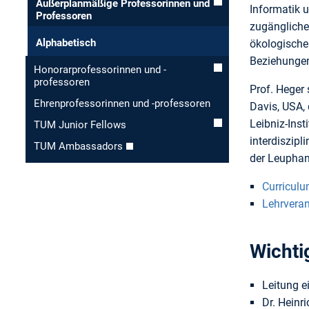
Außerplanmäßige Professorinnen und
Informatik 
Professoren
zugängliche
Alphabetisch
ökologischer
Beziehunge
Honorar­professorinnen und -
professoren
Prof. Heger 
Ehren­professorinnen und -professoren
Davis, USA, 
Leibniz-Inst
TUM Junior Fellows
interdiszipl
TUM Ambassadors
der Leuphan
Curriculu
Lehrvera
Wichti
Leitung e
Dr. Heinr