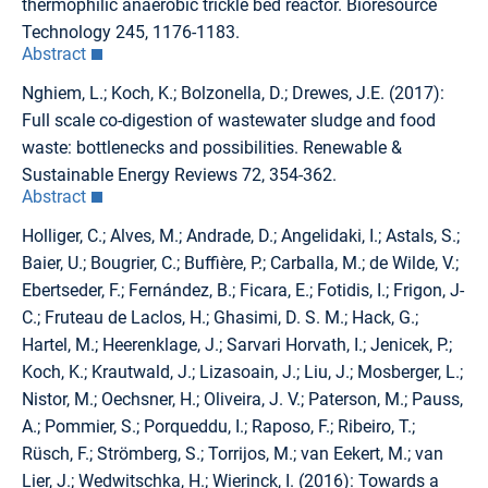
thermophilic anaerobic trickle bed reactor. Bioresource
Technology 245, 1176-1183.
Abstract
Nghiem, L.; Koch, K.; Bolzonella, D.; Drewes, J.E. (2017):
Full scale co-digestion of wastewater sludge and food
waste: bottlenecks and possibilities. Renewable &
Sustainable Energy Reviews 72, 354-362.
Abstract
Holliger, C.; Alves, M.; Andrade, D.; Angelidaki, I.; Astals, S.;
Baier, U.; Bougrier, C.; Buffière, P.; Carballa, M.; de Wilde, V.;
Ebertseder, F.; Fernández, B.; Ficara, E.; Fotidis, I.; Frigon, J-
C.; Fruteau de Laclos, H.; Ghasimi, D. S. M.; Hack, G.;
Hartel, M.; Heerenklage, J.; Sarvari Horvath, I.; Jenicek, P.;
Koch, K.; Krautwald, J.; Lizasoain, J.; Liu, J.; Mosberger, L.;
Nistor, M.; Oechsner, H.; Oliveira, J. V.; Paterson, M.; Pauss,
A.; Pommier, S.; Porqueddu, I.; Raposo, F.; Ribeiro, T.;
Rüsch, F.; Strömberg, S.; Torrijos, M.; van Eekert, M.; van
Lier, J.; Wedwitschka, H.; Wierinck, I. (2016): Towards a