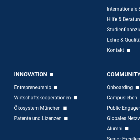
Internationale
Hilfe & Beratu
Studienfinanz
Lehre & Quali
Kontakt
INNOVATION
COMMUNIT
Entrepreneurship
Onboarding
Wirtschaftskooperationen
Campusleben
Ökosystem München
Public Engag
Patente und Lizenzen
Globales Netz
Alumni
Senior Excelle