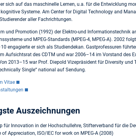
t er sich auf das maschinelle Lernen, u.a. für die Entwicklung 
r kognitive Systeme. Am Center for Digital Technology and Mana
Studierender aller Fachrichtungen.
m und Promotion (1992) der Elektro-und Informationstechnik an
ssysteme und MPEG-Standards (MPEG-4, MPEG-A). 2002 folgte d
0 engagierte er sich als Studiendekan. Gastprofessuren führten
d im Aufsichtsrat des CDTM und war 2006–14 im Vorstand des Ex
Von 2013–15 war Prof. Diepold Vizepräsident für Diversity und 
echnically Single“ national auf Sendung.
m Vitae
nstaltungen
gste Auszeichnungen
p für Innovation in der Hochschullehre, Stifterverband für die 
te of Appreciation, ISO/IEC for work on MPEG-A (2008)