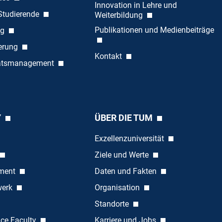
Innovation in Lehre und
 Studierende
Weiterbildung
Publikationen und Medienbeiträge
ng
ierung
Kontakt
tätsmanagement
Y
ÜBER DIE TUM
Exzellenzuniversität
Ziele und Werte
ement
Daten und Fakten
werk
Organisation
Standorte
nce Faculty
Karriere und Jobs