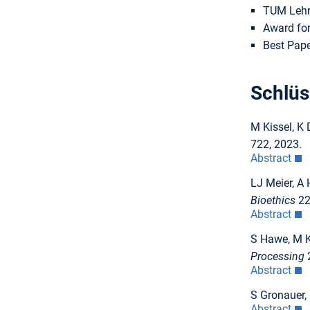
TUM Lehr
Award for
Best Pape
Schlüs
M Kissel, K 
722, 2023.
Abstract
LJ Meier, A 
Bioethics
22 
Abstract
S Hawe, M Kl
Processing
2
Abstract
S Gronauer, 
Abstract