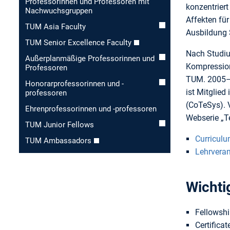
Professorinnen und Professoren mit
konzentrier
Nachwuchsgruppen
Affekten fü
TUM Asia Faculty
Ausbildung 
TUM Senior Excellence Faculty
Nach Studiu
Außerplanmäßige Professorinnen und
Kompression
Professoren
TUM. 2005–1
Honorar­professorinnen und -
ist Mitglie
professoren
(CoTeSys). 
Ehren­professorinnen und -professoren
Webserie „T
TUM Junior Fellows
Curriculu
TUM Ambassadors
Lehrvera
Wichti
Fellowshi
Certifica