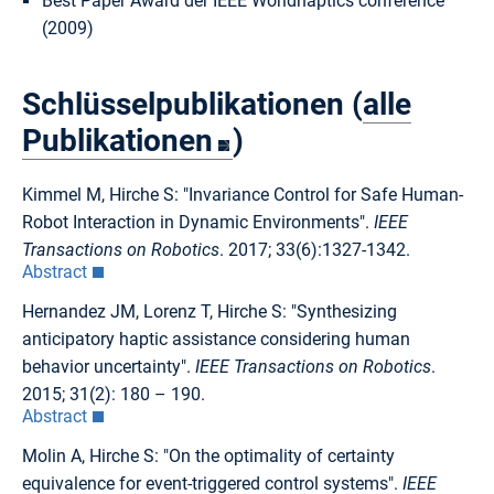
Best Paper Award der IEEE Worldhaptics conference
(2009)
Schlüsselpublikationen (
alle
Publikationen
)
Kimmel M, Hirche S: "Invariance Control for Safe Human-
Robot Interaction in Dynamic Environments".
IEEE
Transactions on Robotics
. 2017; 33(6):1327-1342.
Abstract
Hernandez JM, Lorenz T, Hirche S: "Synthesizing
anticipatory haptic assistance considering human
behavior uncertainty".
IEEE Transactions on Robotics
.
2015; 31(2): 180 – 190.
Abstract
Molin A, Hirche S: "On the optimality of certainty
equivalence for event-triggered control systems".
IEEE