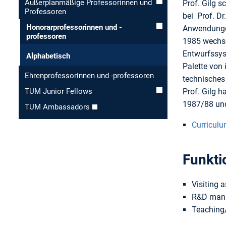
Außerplanmäßige Professorinnen und
Prof. Gilg 
Professoren
bei Prof. Dr
Honorar­professorinnen und -
Anwendung
professoren
1985 wechsel
Entwurfssyst
Alphabetisch
Palette von
Ehren­professorinnen und -professoren
technisches
Prof. Gilg 
TUM Junior Fellows
1987/88 und 
TUM Ambassadors
Curriculu
Funkti
Visiting 
R&D mana
Teaching/