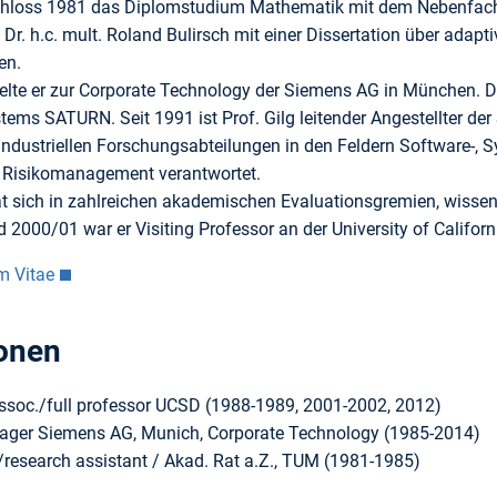
schloss 1981 das Diplomstudium Mathematik mit dem Nebenfac
. Dr. h.c. mult. Roland Bulirsch mit einer Dissertation über ada
en.
te er zur Corporate Technology der Siemens AG in München. Dort
ems SATURN. Seit 1991 ist Prof. Gilg leitender Angestellter der 
 industriellen Forschungsabteilungen in den Feldern Software-,
 Risikomanagement verantwortet.
hat sich in zahlreichen akademischen Evaluationsgremien, wisse
2000/01 war er Visiting Professor an der University of Californ
m Vitae
onen
assoc./full professor UCSD (1988-1989, 2001-2002, 2012)
ger Siemens AG, Munich, Corporate Technology (1985-2014)
research assistant / Akad. Rat a.Z., TUM (1981-1985)