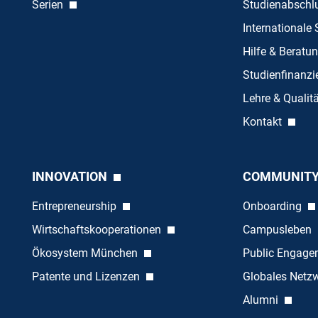
Serien
Studienabschl
Internationale
Hilfe & Beratu
Studienfinanz
Lehre & Quali
Kontakt
INNOVATION
COMMUNIT
Entrepreneurship
Onboarding
Wirtschaftskooperationen
Campusleben
Ökosystem München
Public Engag
Patente und Lizenzen
Globales Netz
Alumni