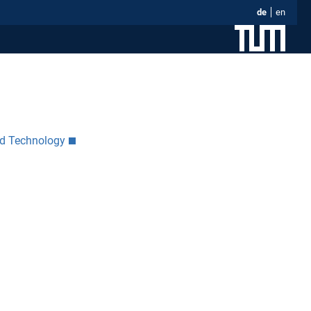
de
en
nd Technology