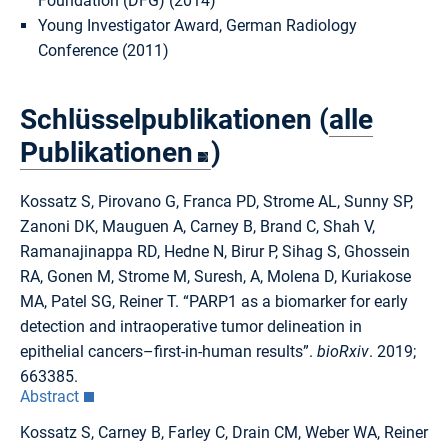
Foundation (DFG) (2014)
Young Investigator Award, German Radiology
Conference (2011)
Schlüsselpublikationen (
alle
Publikationen
)
Kossatz S, Pirovano G, Franca PD, Strome AL, Sunny SP,
Zanoni DK, Mauguen A, Carney B, Brand C, Shah V,
Ramanajinappa RD, Hedne N, Birur P, Sihag S, Ghossein
RA, Gonen M, Strome M, Suresh, A, Molena D, Kuriakose
MA, Patel SG, Reiner T. “PARP1 as a biomarker for early
detection and intraoperative tumor delineation in
epithelial cancers–first-in-human results”.
bioRxiv
. 2019;
663385.
Abstract
Kossatz S, Carney B, Farley C, Drain CM, Weber WA, Reiner