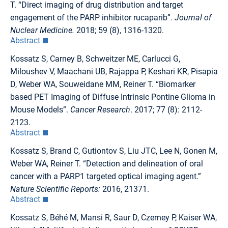
T. “Direct imaging of drug distribution and target
engagement of the PARP inhibitor rucaparib”.
Journal of
Nuclear Medicine.
2018; 59 (8), 1316-1320.
Abstract
Kossatz S, Carney B, Schweitzer ME, Carlucci G,
Miloushev V, Maachani UB, Rajappa P, Keshari KR, Pisapia
D, Weber WA, Souweidane MM, Reiner T. “Biomarker
based PET Imaging of Diffuse Intrinsic Pontine Glioma in
Mouse Models”.
Cancer Research
. 2017; 77 (8): 2112-
2123.
Abstract
Kossatz S, Brand C, Gutiontov S, Liu JTC, Lee N, Gonen M,
Weber WA, Reiner T. “Detection and delineation of oral
cancer with a PARP1 targeted optical imaging agent.”
Nature Scientific Reports:
2016, 21371.
Abstract
Kossatz S, Béhé M, Mansi R, Saur D, Czerney P, Kaiser WA,