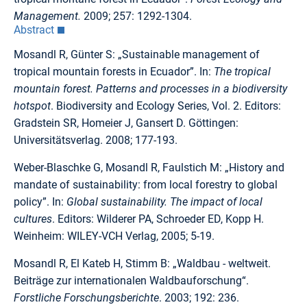
Management.
2009; 257: 1292-1304.
Abstract
Mosandl R, Günter S: „Sustainable management of
tropical mountain forests in Ecuador”. In:
The tropical
mountain forest. Patterns and processes in a biodiversity
hotspot
. Biodiversity and Ecology Series, Vol. 2. Editors:
Gradstein SR, Homeier J, Gansert D. Göttingen:
Universitätsverlag. 2008; 177-193.
Weber-Blaschke G, Mosandl R, Faulstich M: „History and
mandate of sustainability: from local forestry to global
policy”. In:
Global sustainability. The impact of local
cultures
. Editors: Wilderer PA, Schroeder ED, Kopp H.
Weinheim: WILEY-VCH Verlag, 2005; 5-19.
Mosandl R, El Kateb H, Stimm B: „Waldbau - weltweit.
Beiträge zur internationalen Waldbauforschung“.
Forstliche Forschungsberichte
. 2003; 192: 236.