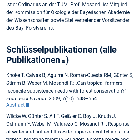
ist er Ordinarius an der TUM. Prof. Mosandl ist Mitglied
der Kommission für Ökologie der Bayerischen Akademie
der Wissenschaften sowie Stellvertretender Vorsitzender
des Bay. Forstvereins.
Schlüsselpublikationen (
alle
Publikationen
)
Knoke T, Calvas B, Aguirre N, Román-Cuesta RM, Günter S,
Stimm B, Weber M, Mosandl R: „Can tropical farmers
reconcile subsistence needs with forest conservation?”
Front Ecol Environ.
2009; 7(10): 548–554.
Abstract
Wilcke W, Günter S, Alt F, Geißler C, Boy J, Knuth J,
Oelmann Y, Weber M, Valarezo C, Mosandl R: „Response
of water and nutrient fluxes to improvement fellings in a
tropical montane forest in Ecuador”.
Forest Ecology and