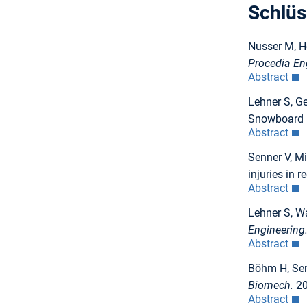
Schlüs
Nusser M, He
Procedia En
Abstract
Lehner S, Ge
Snowboard F
Abstract
Senner V, Mi
injuries in r
Abstract
Lehner S, Wa
Engineering
Abstract
Böhm H, Senn
Biomech.
20
Abstract