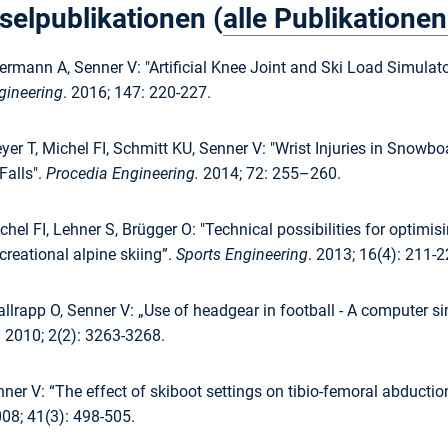
selpublikationen (
alle Publikationen
rmann A, Senner V: "Artificial Knee Joint and Ski Load Simulato
gineering
. 2016; 147: 220-227.
yer T, Michel FI, Schmitt KU, Senner V: "Wrist Injuries in Snow
alls".
Procedia Engineering.
2014; 72: 255–260.
chel FI, Lehner S, Brügger O: "Technical possibilities for optimis
ecreational alpine skiing”.
Sports Engineering
. 2013; 16(4): 211-2
llrapp O, Senner V: „Use of headgear in football - A computer 
.
2010; 2(2): 3263-3268.
er V: “The effect of skiboot settings on tibio-femoral abductio
08; 41(3): 498-505.