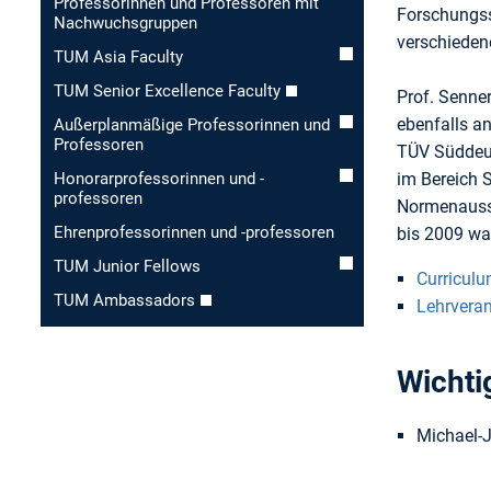
Professorinnen und Professoren mit
Forschungss
Nachwuchsgruppen
verschieden
TUM Asia Faculty
TUM Senior Excellence Faculty
Prof. Senne
ebenfalls an
Außerplanmäßige Professorinnen und
Professoren
TÜV Süddeuts
im Bereich 
Honorar­professorinnen und -
professoren
Normenaussc
Ehren­professorinnen und -professoren
bis 2009 war
TUM Junior Fellows
Curriculu
TUM Ambassadors
Lehrvera
Wichti
Michael-J