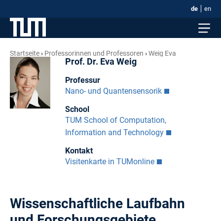
de
en
Startseite
Professorinnen und Professoren
Weig Eva
Prof. Dr. Eva Weig
Professur
Nano- und Quantensensorik
School
TUM School of Computation,
Information and Technology
Kontakt
Visitenkarte in TUMonline
Wissenschaftliche Laufbahn
und Forschungsgebiete