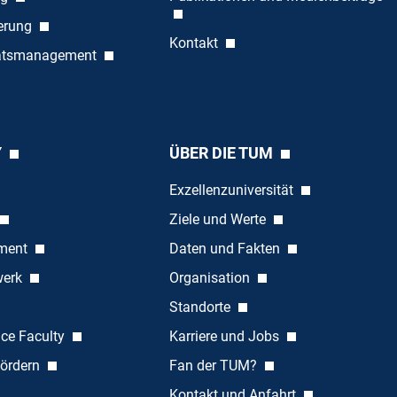
ierung
Kontakt
tätsmanagement
Y
ÜBER DIE TUM
Exzellenzuniversität
Ziele und Werte
ement
Daten und Fakten
werk
Organisation
Standorte
nce Faculty
Karriere und Jobs
ördern
Fan der TUM?
Kontakt und Anfahrt