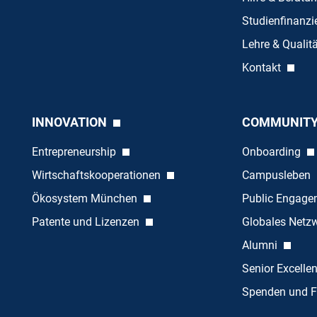
Studienfinanz
Lehre & Quali
Kontakt
INNOVATION
COMMUNIT
Entrepreneurship
Onboarding
Wirtschaftskooperationen
Campusleben
Ökosystem München
Public Engag
Patente und Lizenzen
Globales Netz
Alumni
Senior Excelle
Spenden und F