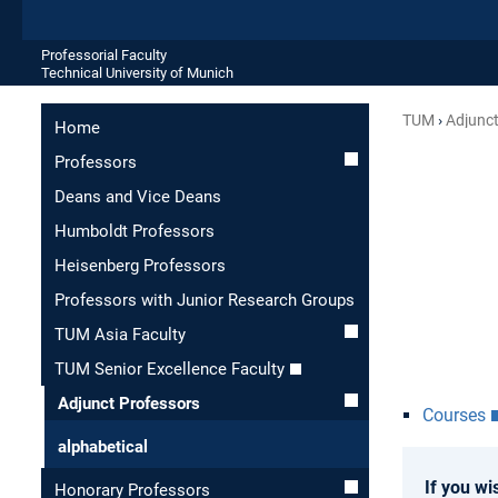
Professorial Faculty
Technical University of Munich
TUM
Adjunct
Home
Professors
Deans and Vice Deans
Humboldt Professors
Heisenberg Professors
Professors with Junior Research Groups
TUM Asia Faculty
TUM Senior Excellence Faculty
Adjunct Professors
Courses
alphabetical
If you wi
Honorary Professors