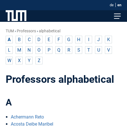
de
en
TUM
Professors
alphabetical
A
B
C
D
E
F
G
H
I
J
K
L
M
N
O
P
Q
R
S
T
U
V
W
X
Y
Z
Professors alphabetical
A
Achermann Reto
Acosta Deibe Maribel