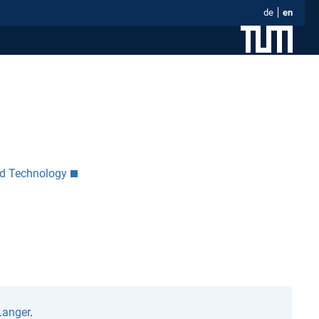
de
en
nd Technology
Langer
.