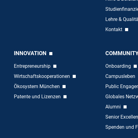
Studienfinanz
Lehre & Quali
Kontakt
INNOVATION
COMMUNIT
Entrepreneurship
Onboarding
Wirtschaftskooperationen
Campusleben
Ökosystem München
Public Engag
Patente und Lizenzen
Globales Netz
Alumni
Senior Excelle
Spenden und F