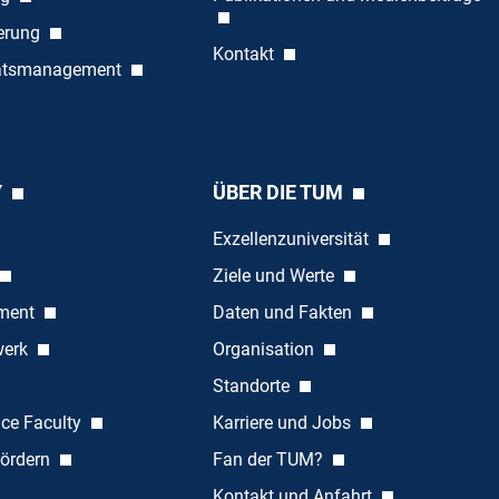
ierung
Kontakt
tätsmanagement
Y
ÜBER DIE TUM
Exzellenzuniversität
Ziele und Werte
ement
Daten und Fakten
werk
Organisation
Standorte
nce Faculty
Karriere und Jobs
ördern
Fan der TUM?
Kontakt und Anfahrt