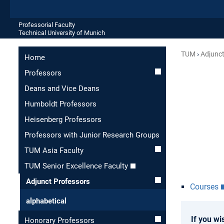
Professorial Faculty
Technical University of Munich
TUM
Adjunct
Home
Professors
Deans and Vice Deans
Humboldt Professors
Heisenberg Professors
Professors with Junior Research Groups
TUM Asia Faculty
TUM Senior Excellence Faculty
Adjunct Professors
Courses
alphabetical
If you wi
Honorary Professors