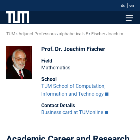
de
en
TUM
Adjunct Professors
alphabetical
F
Fischer Joachim
Prof. Dr. Joachim Fischer
Field
Mathematics
School
TUM School of Computation,
Information and Technology
Contact Details
Business card at TUMonline
Academic Career and Research