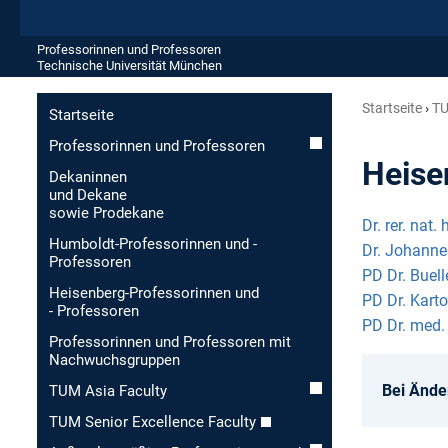
Professorinnen und Professoren
Technische Universität München
Startseite
TU
Startseite
Professorinnen und Professoren
Heise
Dekaninnen
und Dekane
sowie Prodekane
Dr. rer. nat.
Humboldt-Professorinnen und -
Dr. Johanne
Professoren
PD Dr. Buel
Heisenberg-Professorinnen und
PD Dr. Karto
- Professoren
PD Dr. med.
Professorinnen und Professoren mit
Nachwuchsgruppen
Bei Ände
TUM Asia Faculty
TUM Senior Excellence Faculty